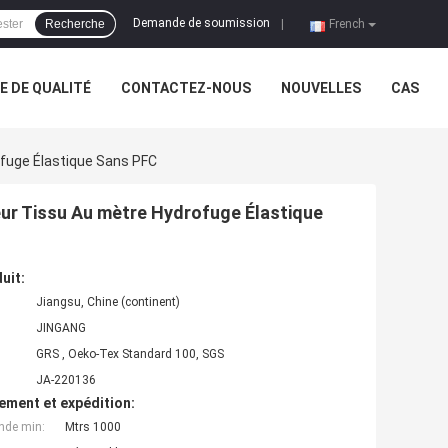
Demande de soumission
Recherche
|
French
 DE QUALITÉ
CONTACTEZ-NOUS
NOUVELLES
CAS
ofuge Élastique Sans PFC
eur Tissu Au mètre Hydrofuge Élastique
uit:
Jiangsu, Chine (continent)
JINGANG
GRS , Oeko-Tex Standard 100, SGS
JA-220136
ement et expédition:
nde min:
Mtrs 1000