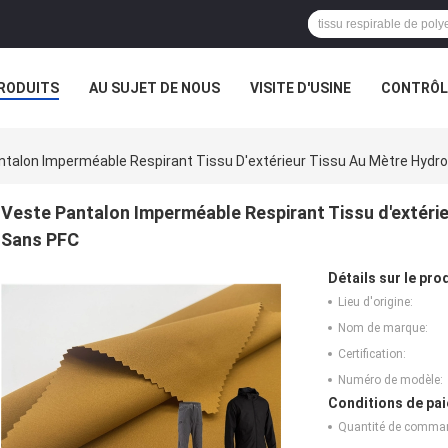
RODUITS
AU SUJET DE NOUS
VISITE D'USINE
CONTRÔLE
E SOCIÉTÉ
ntalon Imperméable Respirant Tissu D'extérieur Tissu Au Mètre Hydr
Veste Pantalon Imperméable Respirant Tissu d'extéri
Sans PFC
Détails sur le prod
Lieu d'origine:
Nom de marque:
Certification:
Numéro de modèle:
Conditions de pai
Quantité de comma