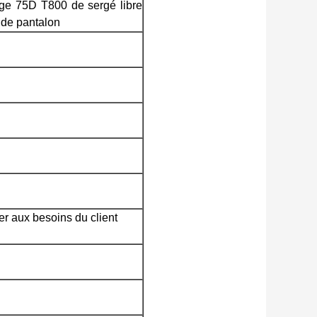
uge
75D T800 de sergé
libre
s
de
pantalon
ter aux besoins du client