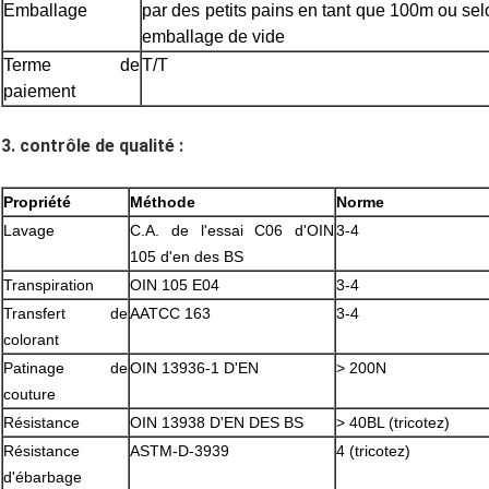
Emballage
par des petits pains en tant que 100m ou sel
emballage de vide
Terme de
T/T
paiement
3.
contrôle de qualité :
Propriété
Méthode
Norme
Lavage
C.A. de l'essai C06 d'OIN
3-4
105 d'en des BS
Transpiration
OIN 105 E04
3-4
Transfert de
AATCC 163
3-4
colorant
Patinage de
OIN 13936-1 D'EN
> 200N
couture
Résistance
OIN 13938 D'EN DES BS
> 40BL (tricotez)
Résistance
ASTM-D-3939
4 (tricotez)
d'ébarbage