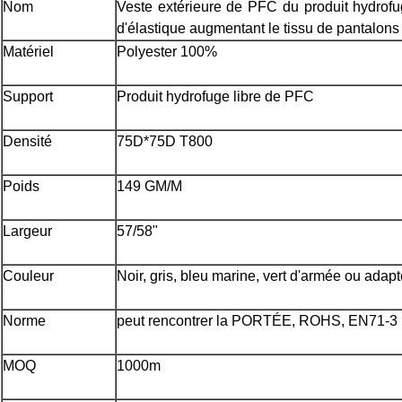
Nom
Veste extérieure
de PFC
du
produit hydrof
d'élastique augmentant le
tissu
de pantalon
Matériel
Polyester 100%
Support
Produit hydrofuge libre de PFC
Densité
75D*75D T800
Poids
149 GM/M
Largeur
57/58"
Couleur
Noir, gris, bleu marine, vert d'armée ou adap
Norme
peut rencontrer la PORTÉE, ROHS, EN71-3
MOQ
1000m