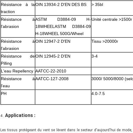
Résistance à la
OIN 13934-2 D'EN DES BS
> 35bl
traction
Résistance à
ASTM D3884-09 H-
Unité centrale >1500r
l'abrasion
18WHEELASTM D3884-09
H-18WHEEL 500G/Wheel
Résistance à
OIN 12947-2 D'EN
Tissu >20000r
l'abrasion
Résistance de
OIN 12945-2 D'EN
3-4
Pilling
L'eau Repellency
AATCC-22-2010
Résistance à
AATCC-127-2008
3000/ 5000/8000 (selo
l'eau
PH
4.0-7.5
Applications :
4 .
Les tissus protégeant du vent se lèvent dans le secteur d'aujourd'hui de mode,