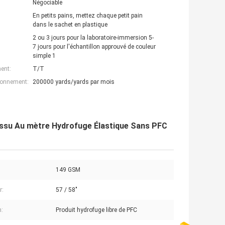
Négociable
En petits pains, mettez chaque petit pain
dans le sachet en plastique
2 ou 3 jours pour la laboratoire-immersion 5-
7 jours pour l'échantillon approuvé de couleur
simple 1
ent:
T/T
ionnement:
200000 yards/yards par mois
issu Au mètre Hydrofuge Élastique Sans PFC
149 GSM
r:
57 / 58"
n:
Produit hydrofuge libre de PFC