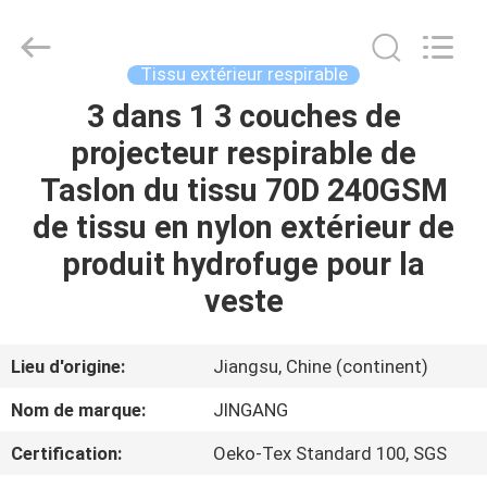
Suzhou
Jingang
Textile
Co.,Ltd.
All
Tissu extérieur respirable
Rights
Reserved.
3 dans 1 3 couches de
MAISON
projecteur respirable de
PRODUITS
Taslon du tissu 70D 240GSM
de tissu en nylon extérieur de
AU
produit hydrofuge pour la
SUJET
veste
DE
NOUS
Lieu d'origine:
Jiangsu, Chine (continent)
Nom de marque:
JINGANG
VISITE
Certification:
Oeko-Tex Standard 100, SGS
D'USINE