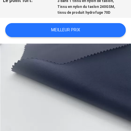
Le point fort:
,
3 dans 1 tissu en nylon de taslon
,
Tissu en nylon du taslon 240GSM
tissu de produit hydrofuge 70D
PLAN
DU
MEILLEUR PRIX
SITE
PRIVACY
POLICY