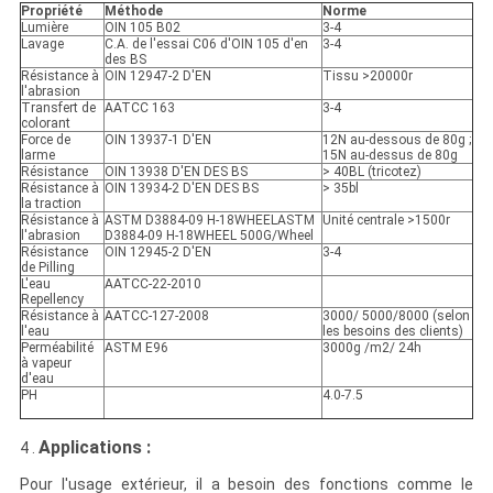
Propriété
Méthode
Norme
Lumière
OIN 105 B02
3-4
Lavage
C.A. de l'essai C06 d'OIN 105 d'en
3-4
des BS
Résistance à
OIN 12947-2 D'EN
Tissu >20000r
l'abrasion
Transfert de
AATCC 163
3-4
colorant
Force de
OIN 13937-1 D'EN
12N au-dessous de 80g ;
larme
15N au-dessus de 80g
Résistance
OIN 13938 D'EN DES BS
> 40BL (tricotez)
Résistance à
OIN 13934-2 D'EN DES BS
> 35bl
la traction
Résistance à
ASTM D3884-09 H-18WHEELASTM
Unité centrale >1500r
l'abrasion
D3884-09 H-18WHEEL 500G/Wheel
Résistance
OIN 12945-2 D'EN
3-4
de Pilling
L'eau
AATCC-22-2010
Repellency
Résistance à
AATCC-127-2008
3000/ 5000/8000 (selon
l'eau
les besoins des clients)
Perméabilité
ASTM E96
3000g /m2/ 24h
à vapeur
d'eau
PH
4.0-7.5
Applications :
4 .
Pour l'usage extérieur, il a besoin des fonctions comme le