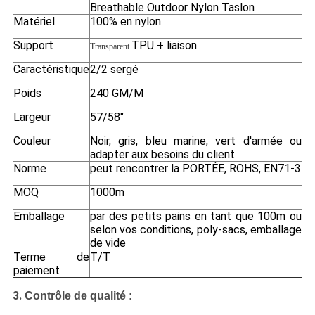
Breathable Outdoor Nylon Taslon
Matériel
100% en nylon
Support
TPU + liaison
Transparent
Caractéristique
2/2 sergé
Poids
240 GM/M
Largeur
57/58"
Couleur
Noir, gris, bleu marine, vert d'armée ou
adapter aux besoins du client
Norme
peut rencontrer la PORTÉE, ROHS, EN71-3
MOQ
1000m
Emballage
par des petits pains en tant que 100m ou
selon vos conditions, poly-sacs, emballage
de vide
Terme de
T/T
paiement
3.
Contrôle de qualité :