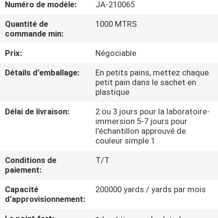
Numéro de modèle:
JA-210065
CONTRÔLE
Quantité de
1000 MTRS
commande min:
DE
Prix:
Négociable
QUALITÉ
Détails d'emballage:
En petits pains, mettez chaque
petit pain dans le sachet en
CONTACTEZ-
plastique
NOUS
Délai de livraison:
2 ou 3 jours pour la laboratoire-
immersion 5-7 jours pour
l'échantillon approuvé de
NOUVELLES
couleur simple 1
Conditions de
T/T
CAS
paiement:
Capacité
200000 yards / yards par mois
COMPANY
d'approvisionnement:
NEWS