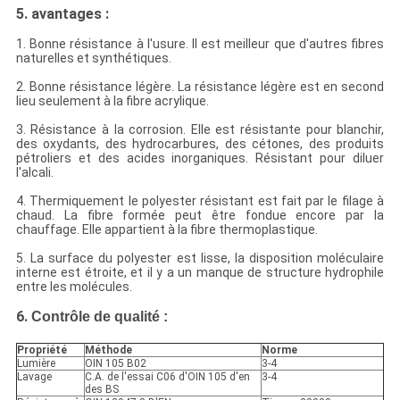
5.
avantages :
1. Bonne résistance à l'usure. Il est meilleur que d'autres fibres
naturelles et synthétiques.
2. Bonne résistance légère. La résistance légère est en second
lieu seulement à la fibre acrylique.
3. Résistance à la corrosion. Elle est résistante pour blanchir,
des oxydants, des hydrocarbures, des cétones, des produits
pétroliers et des acides inorganiques. Résistant pour diluer
l'alcali.
4. Thermiquement le polyester résistant est fait par le filage à
chaud. La fibre formée peut être fondue encore par la
chauffage. Elle appartient à la fibre thermoplastique.
5. La surface du polyester est lisse, la disposition moléculaire
interne est étroite, et il y a un manque de structure hydrophile
entre les molécules.
6.
Contrôle de qualité :
Propriété
Méthode
Norme
Lumière
OIN 105 B02
3-4
Lavage
C.A. de l'essai C06 d'OIN 105 d'en
3-4
des BS