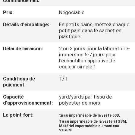
commande min:
Prix:
Négociable
CONTRÔLE
DE
Détails d'emballage:
En petits pains, mettez chaque
petit pain dans le sachet en
QUALITÉ
plastique
Délai de livraison:
2 ou 3 jours pour la laboratoire-
CONTACTEZ-
immersion 5-7 jours pour
l'échantillon approuvé de
NOUS
couleur simple 1
Conditions de
T/T
NOUVELLES
paiement:
Capacité
yard/yards par tissu de
CAS
d'approvisionnement:
polyester de mois
Le point fort:
,
tissu imperméable de la veste 50D
COMPANY
,
Tissu imperméable de la veste 91GSM
Matériel imperméable du manteau
NEWS
91GSM