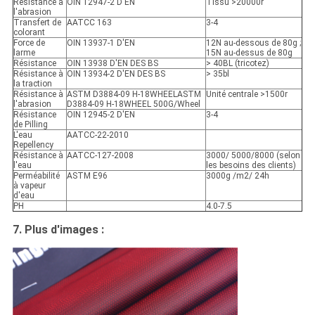
Résistance à
OIN 12947-2 D'EN
Tissu >20000r
l'abrasion
Transfert de
AATCC 163
3-4
colorant
Force de
OIN 13937-1 D'EN
12N au-dessous de 80g ;
larme
15N au-dessus de 80g
Résistance
OIN 13938 D'EN DES BS
> 40BL (tricotez)
Résistance à
OIN 13934-2 D'EN DES BS
> 35bl
la traction
Résistance à
ASTM D3884-09 H-18WHEELASTM
Unité centrale >1500r
l'abrasion
D3884-09 H-18WHEEL 500G/Wheel
Résistance
OIN 12945-2 D'EN
3-4
de Pilling
L'eau
AATCC-22-2010
Repellency
Résistance à
AATCC-127-2008
3000/ 5000/8000 (selon
l'eau
les besoins des clients)
Perméabilité
ASTM E96
3000g /m2/ 24h
à vapeur
d'eau
PH
4.0-7.5
7. Plus d'images :