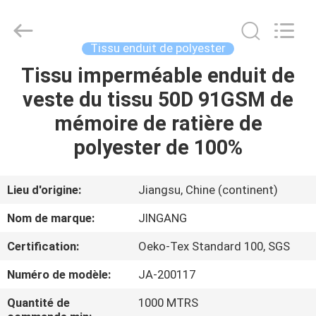
Suzhou
Jingang
Textile
Co.,Ltd.
All
Tissu enduit de polyester
Rights
Reserved.
Tissu imperméable enduit de
MAISON
veste du tissu 50D 91GSM de
PRODUITS
mémoire de ratière de
polyester de 100%
AU
SUJET
Lieu d'origine:
Jiangsu, Chine (continent)
DE
Nom de marque:
JINGANG
NOUS
Certification:
Oeko-Tex Standard 100, SGS
Numéro de modèle:
JA-200117
VISITE
D'USINE
Quantité de
1000 MTRS