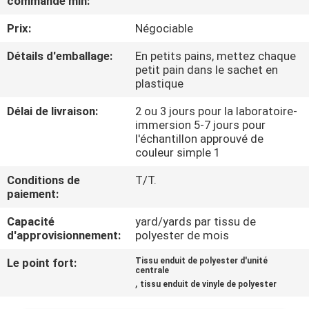
commande min:
Prix:
Négociable
CONTRÔLE
DE
Détails d'emballage:
En petits pains, mettez chaque
petit pain dans le sachet en
QUALITÉ
plastique
Délai de livraison:
2 ou 3 jours pour la laboratoire-
CONTACTEZ-
immersion 5-7 jours pour
l'échantillon approuvé de
NOUS
couleur simple 1
Conditions de
T/T.
NOUVELLES
paiement:
Capacité
yard/yards par tissu de
CAS
d'approvisionnement:
polyester de mois
Le point fort:
Tissu enduit de polyester d'unité
centrale
COMPANY
,
tissu enduit de vinyle de polyester
NEWS