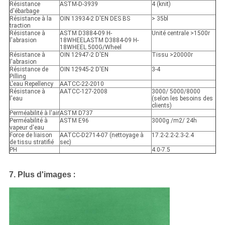
Résistance
ASTM-D-3939
4 (knit)
d'ébarbage
Résistance à la
OIN 13934-2 D'EN DES BS
> 35bl
traction
Résistance à
ASTM D3884-09 H-
Unité centrale >1500r
l'abrasion
18WHEELASTM D3884-09 H-
18WHEEL 500G/Wheel
Résistance à
OIN 12947-2 D'EN
Tissu >20000r
l'abrasion
Résistance de
OIN 12945-2 D'EN
3-4
Pilling
L'eau Repellency
AATCC-22-2010
Résistance à
AATCC-127-2008
3000/ 5000/8000
l'eau
(selon les besoins des
clients)
Perméabilité à l'air
ASTM D737
Perméabilité à
ASTM E96
3000g /m2/ 24h
vapeur d'eau
Force de liaison
AATCC-D2714-07 (nettoyage à
17.2-2.2-2.3-2.4
de tissu stratifié
sec)
PH
4.0-7.5
:
7.
Plus d'images