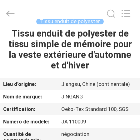
Suzhou
Jingang
Textile
Co.,Ltd.
All
Tissu enduit de polyester
Rights
Reserved.
Tissu enduit de polyester de
MAISON
tissu simple de mémoire pour
PRODUITS
la veste extérieure d'automne
et d'hiver
AU
SUJET
Lieu d'origine:
Jiangsu, Chine (continentale)
DE
Nom de marque:
JINGANG
NOUS
Certification:
Oeko-Tex Standard 100, SGS
Numéro de modèle:
JA 110009
VISITE
D'USINE
Quantité de
négociation