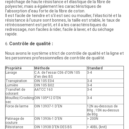
repêchage de haute résistance et élastique de la fibre de
polyester, mais a également les caractéristiques de
l'absorption d'eau forte de la fibre de coton.
Il est facile de teindre et s'il est sec ou mouiller, l'élasticité et la
résistance à l'usure sont bonnes, la taille est stable, le taux de
rétrécissement est petit, et il a les caractéristiques du
redressage, non faciles à rider, facile à laver, et du séchage
rapide.
Contrôle de qualité
:
6.
Nous avons le système strict de contrôle de qualité et la ligne et
les personnes professionnelles de contrôle de qualité.
Propriété
Méthode
Standard
Lavage
C.A. de l'essai C06 d'OIN 105
3-4
d'en des BS
Transpiration
OIN 105 E04
3-4
Lumière
OIN 105 B02
3-4
Transfert de
AATCC 163
3-4
colorant
Mouillez/Crocking
OIN 105*12 D'EN
3-4
sec
Force de larme
OIN 13937-1 D'EN
12N au-dessous de
80g ; 15N au-dessus
de 80g
Patinage de
OIN 13936-1 D'EN
> 200N
couture
Résistance
OIN 13938 D'EN DES BS
> 40BL (knit)