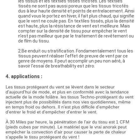
les tissus et les textiles tissés tricotés. Les textiles
tissés ne sont pas aussi poreux que les tissus tricotés
dus à leur haute densité et points de entrelacement. Ainsi
quand vous le portez en hiver, il fait plus chaud, qui signifie
que le vent ne coule pas. En textiles tissés, plus la densité
est haute, plus la résistance de vent est meilleure. Mais
compter sur la densité de tissu pour empêcher le vent
n'est pas meilleur que par le traitement de revêtement ou
de film du tissu.
2.Be enduit ou stratification. Fondamentalement tous les
tissus peuvent réaliser l'effet de preuve de vent par ce
genre de moyens. Il peut accomplir un peu non aéré, à
savoir l'essai de breathability est zéro.
4. applications :
Les tissus protégeant du vent se lèvent dans le secteur
d'aujourd'hui de mode, et plus en conformité avec la tendance
actuelle de la mode folâtre. les tissus Techno-protégeant du vent
injectent plus de possibilités dans nos vies quotidiennes, même
en temps froid ou dehors. Il n'est plus difficile d'empêcher
d'entrer le froid et d'empêcher d'entrer le vent.
À 30 Miles par heure, la pénétration de l'air du tissu est 1 CFM
(pieds cubes par minute). Le matériel que le vrai anorak peut
empêcher la convection d'air pour causer la perte de chaleur
s'appelle le tissu protégeant du vent !