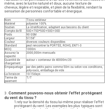
même, avec le lustre naturel et doux, aucune texture de
cheveux, légère et respirable, et plein de la flexibilité, rendant la
sensation de personnes confortable et énergique.
Nom
Tissu extérieur
Matériel
polyester 100%
Soutien
La stratification, adaptent aux besoins du client
Compte de fil
50D+75D*50D+50D+30D
Poids
90 GSM
Largeur
57/58"
Couleur
diverses couleurs disponibles
Standard
peut rencontrer la PORTÉE, ROHS, EN71-3
MOQ
1000m
Assurez la
2000,000m mensuels
capacité
Quantité de
autour » conteneur de 40000m/20
chargement
Empaquetage
par des petits pains comme 50m ou selon vos conditions,
poly-sacs, emballage de vide
La livraison
10-15days
Terme de
T/T
paiement
Comment pouvons-nous obtenir l'effet protégeant
3 .
du vent du tissu ?
1.rely sur la densité du tissu lui-même pour réaliser l'effet
protégeant du vent. Les exemples les plus typiques sont