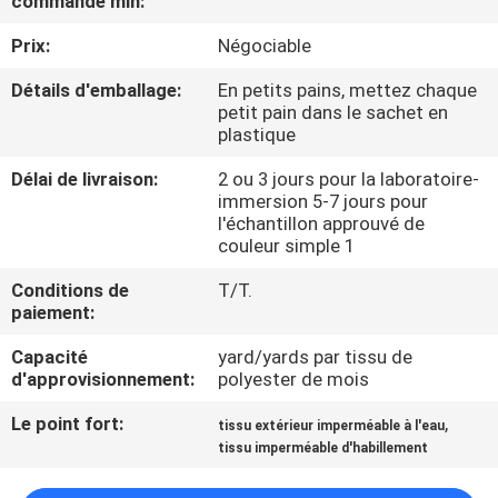
commande min:
Prix:
Négociable
CONTRÔLE
DE
Détails d'emballage:
En petits pains, mettez chaque
petit pain dans le sachet en
QUALITÉ
plastique
Délai de livraison:
2 ou 3 jours pour la laboratoire-
CONTACTEZ-
immersion 5-7 jours pour
l'échantillon approuvé de
NOUS
couleur simple 1
Conditions de
T/T.
NOUVELLES
paiement:
Capacité
yard/yards par tissu de
CAS
d'approvisionnement:
polyester de mois
Le point fort:
,
tissu extérieur imperméable à l'eau
COMPANY
tissu imperméable d'habillement
NEWS