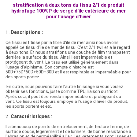
stratification à deux tons du tissu 2/1 de produit
hydrofuge 100%P de sergé d'île extérieure de mer
pour l'usage d'hiver
Descriptions :
1 .
Ce tissu est tissé par la fibre d'île de mer ainsi nous avons
appelé ce tissu d'île de mer de tissu. C'est 2/1 twil et a le regard
à deux tons. Et nous stratifions une couche de film transpatent
derrière la surface du tissu. Ainsi il est imperméable et
protégeant du vent.
Le tissu est utilisé généralement dans
l'usage d'alpinisme
. Son compte d'histoire est
50D+75D*50D+50D+30D
et il est respirable et imperméable pour
des sports portez.
En outre, nous pouvons faire l'autre finissage si vous voulez
obtenir ses fonctions, juste comme TPU, liaison ou tricot.
Après ceci, il peut être rendu imperméable et protégeant du
vent. Ce tissu est toujours employé à l'usage d'hiver de produit,
les sports portent et etc.
Caractéristiques
:
2 .
Il a beaucoup de points de entrelacement, de texture ferme, de
surface douce, légèrement et de lumière, de bonne résistance à
l'abrasion et de perméabilité à l'air. Les vêtements sont lisses et