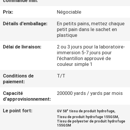
commande min:
Prix:
Négociable
CONTRÔLE
DE
Détails d'emballage:
En petits pains, mettez chaque
petit pain dans le sachet en
QUALITÉ
plastique
Délai de livraison:
2 ou 3 jours pour la laboratoire-
CONTACTEZ-
immersion 5-7 jours pour
l'échantillon approuvé de
NOUS
couleur simple 1
Conditions de
T/T
NOUVELLES
paiement:
Capacité
200000 yards / yards par mois
CAS
d'approvisionnement:
Le point fort:
,
GV 58" tissu de produit hydrofuge
COMPANY
,
Tissu de produit hydrofuge 155GSM
Tissu de polyester de produit hydrofuge
NEWS
155GSM