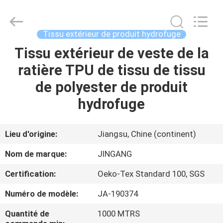
Suzhou
Jingang
Textile
Co.,Ltd.
All
Tissu extérieur de produit hydrofuge
Rights
Reserved.
Tissu extérieur de veste de la
MAISON
ratière TPU de tissu de tissu
PRODUITS
de polyester de produit
hydrofuge
AU
SUJET
Lieu d'origine:
Jiangsu, Chine (continent)
DE
Nom de marque:
JINGANG
NOUS
Certification:
Oeko-Tex Standard 100, SGS
Numéro de modèle:
JA-190374
VISITE
D'USINE
Quantité de
1000 MTRS