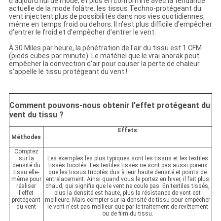
d'aujourd'hui de mode, et plus en conformité avec la tendance
actuelle de la mode folâtre. les tissus Techno-protégeant du
vent injectent plus de possibilités dans nos vies quotidiennes,
même en temps froid ou dehors. Il n'est plus difficile d'empêcher
d'entrer le froid et d'empêcher d'entrer le vent.
À 30 Miles par heure, la pénétration de l'air du tissu est 1 CFM
(pieds cubes par minute). Le matériel que le vrai anorak peut
empêcher la convection d'air pour causer la perte de chaleur
s'appelle le tissu protégeant du vent !
Comment pouvons-nous obtenir l'effet protégeant du
vent du tissu ?
Effets
Méthodes
Comptez
sur la
Les exemples les plus typiques sont les tissus et les textiles
densité du
tissés tricotés. Les textiles tissés ne sont pas aussi poreux
tissu elle-
que les tissus tricotés dus à leur haute densité et points de
même pour
entrelacement. Ainsi quand vous le portez en hiver, il fait plus
réaliser
chaud, qui signifie que le vent ne coule pas. En textiles tissés,
l'effet
plus la densité est haute, plus la résistance de vent est
protégeant
meilleure. Mais compter sur la densité de tissu pour empêcher
du vent
le vent n'est pas meilleur que par le traitement de revêtement
ou de film du tissu.