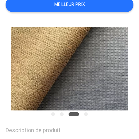
MEILLEUR PRIX
PLAN
DU
SITE
PRIVACY
POLICY
Description de produit