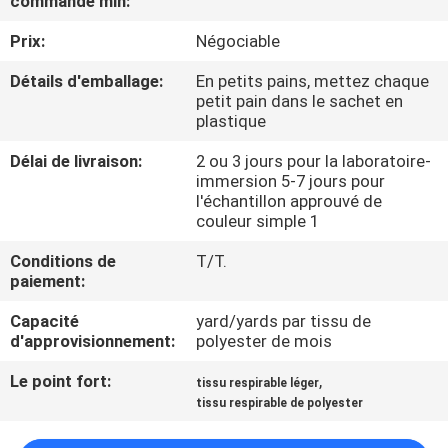
commande min:
Prix:
Négociable
CONTRÔLE
DE
Détails d'emballage:
En petits pains, mettez chaque
petit pain dans le sachet en
QUALITÉ
plastique
Délai de livraison:
2 ou 3 jours pour la laboratoire-
CONTACTEZ-
immersion 5-7 jours pour
l'échantillon approuvé de
NOUS
couleur simple 1
Conditions de
T/T.
NOUVELLES
paiement:
Capacité
yard/yards par tissu de
CAS
d'approvisionnement:
polyester de mois
Le point fort:
,
tissu respirable léger
COMPANY
tissu respirable de polyester
NEWS