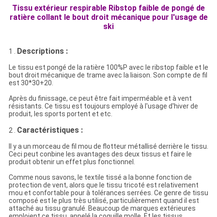
Tissu extérieur respirable Ribstop faible de pongé de
ratière collant le bout droit mécanique pour l'usage de
ski
Descriptions :
1 .
Le tissu est
pongé de
la
ratière 100%P avec le ribstop faible
et le
bout droit mécanique de trame avec
la liaison.
Son compte de fil
est 30*30+20.
Après du finissage, ce peut être fait imperméable et à vent
résistants. Ce tissu est toujours employé à l'usage d'hiver de
produit, les sports portent et etc.
Caractéristiques :
2 .
Il y a un morceau de fil mou de flotteur métallisé derrière le tissu.
Ceci peut conbine les avantages des deux tissus et faire le
produit obtenir un effet plus fonctionnel.
Comme nous savons, le textile tissé a la bonne fonction de
protection de vent, alors que le tissu tricoté est relativement
mou et confortable pour à tolérances serrées. Ce genre de tissu
composé est le plus très utilisé, particulièrement quand il est
attaché au tissu granulé. Beaucoup de marques extérieures
emploient ce tissu, appelé la coquille molle. Et les tissus