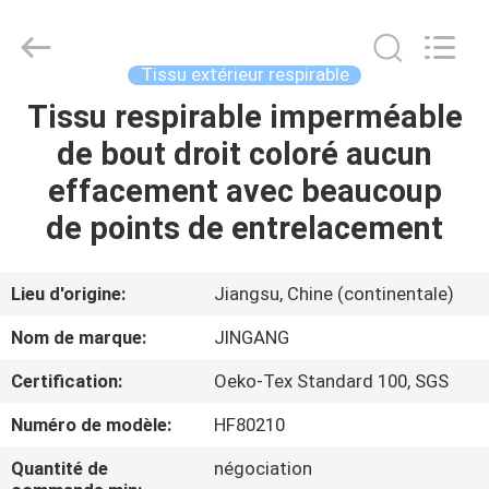
Suzhou
Jingang
Textile
Co.,Ltd.
All
Tissu extérieur respirable
Rights
Reserved.
Tissu respirable imperméable
MAISON
de bout droit coloré aucun
PRODUITS
effacement avec beaucoup
de points de entrelacement
AU
SUJET
Lieu d'origine:
Jiangsu, Chine (continentale)
DE
Nom de marque:
JINGANG
NOUS
Certification:
Oeko-Tex Standard 100, SGS
Numéro de modèle:
HF80210
VISITE
D'USINE
Quantité de
négociation