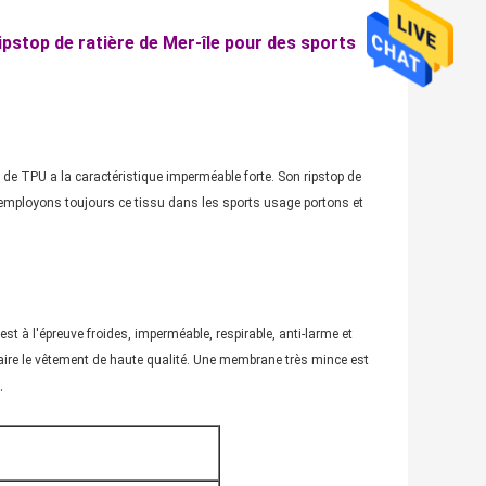
ipstop de ratière de Mer-île pour des sports
e de TPU a la caractéristique imperméable forte. Son ripstop de
us employons toujours ce tissu dans les sports usage portons et
su est à l'épreuve froides, imperméable, respirable, anti-larme et
ur faire le vêtement de haute qualité. Une membrane très mince est
.