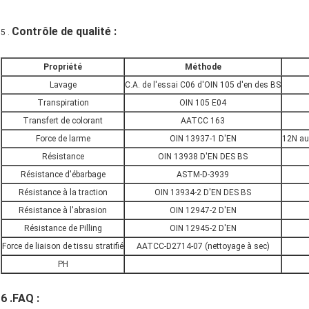
Contrôle de qualité :
5 .
Propriété
Méthode
Lavage
C.A. de l'essai C06 d'OIN 105 d'en des BS
Transpiration
OIN 105 E04
Transfert de colorant
AATCC 163
Force de larme
OIN 13937-1 D'EN
12N au
Résistance
OIN 13938 D'EN DES BS
Résistance d'ébarbage
ASTM-D-3939
Résistance à la traction
OIN 13934-2 D'EN DES BS
Résistance à l'abrasion
OIN 12947-2 D'EN
Résistance de Pilling
OIN 12945-2 D'EN
Force de liaison de tissu stratifié
AATCC-D2714-07 (nettoyage à sec)
PH
6 .FAQ :