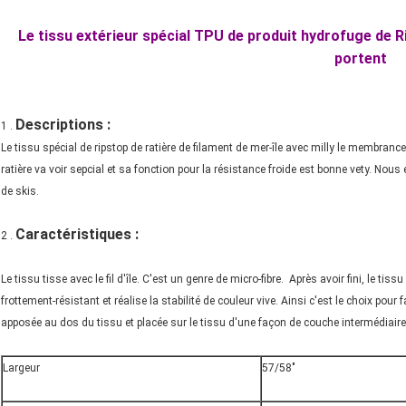
Le tissu extérieur spécial TPU de produit hydrofuge de R
portent
Descriptions :
1 .
Le tissu spécial de ripstop de ratière de filament de mer-île avec milly le membranc
ratière va voir sepcial et sa fonction pour la résistance froide est bonne vety. No
de skis.
Caractéristiques :
2 .
Le tissu tisse avec le fil d'île. C'est un genre de micro-fibre. Après avoir fini, le tis
frottement-résistant et réalise la stabilité de couleur vive. Ainsi c'est le choix po
apposée au dos du tissu et placée sur le tissu d'une façon de couche intermédiaire
Largeur
57/58"