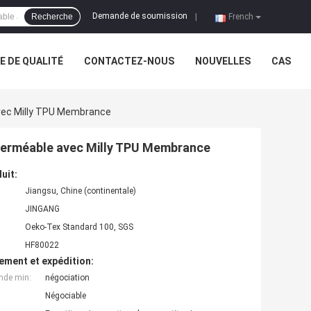
Demande de soumission
Recherche
|
French
 DE QUALITÉ
CONTACTEZ-NOUS
NOUVELLES
CAS
Avec Milly TPU Membrance
imperméable avec Milly TPU Membrance
uit:
Jiangsu, Chine (continentale)
JINGANG
Oeko-Tex Standard 100, SGS
HF80022
ement et expédition:
nde min:
négociation
Négociable