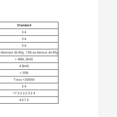
Standard
3-4
3-4
3-4
-dessous de 80g ; 15N au-dessus de 80g
> 40BL (knit)
4 (knit)
> 35bl
Tissu >20000r
3-4
17.2-2.2-2.3-2.4
4.0-7.5