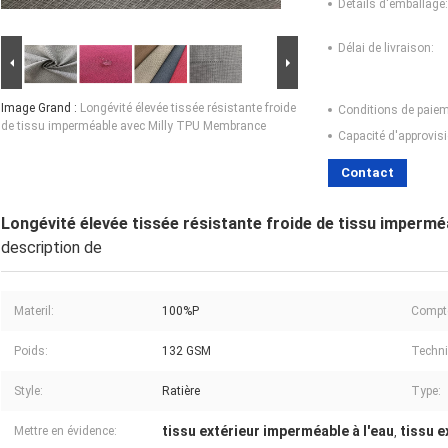
Détails d'emballage:
Délai de livraison:
Image Grand :
Longévité élevée tissée résistante froide
Conditions de paiem
de tissu imperméable avec Milly TPU Membrance
Capacité d'approvis
Contact
Longévité élevée tissée résistante froide de tissu imper
description de
Materil:
100%P
Compte 
Poids:
132 GSM
Techni
Style:
Ratière
Type:
tissu extérieur imperméable à l'eau
tissu e
Mettre en évidence:
,