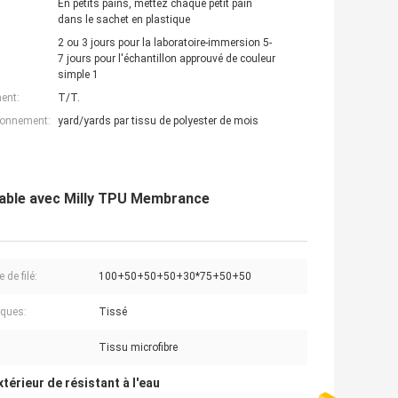
En petits pains, mettez chaque petit pain
dans le sachet en plastique
2 ou 3 jours pour la laboratoire-immersion 5-
7 jours pour l'échantillon approuvé de couleur
simple 1
ent:
T/T.
ionnement:
yard/yards par tissu de polyester de mois
méable avec Milly TPU Membrance
de filé:
100+50+50+50+30*75+50+50
ques:
Tissé
Tissu microfibre
xtérieur de résistant à l'eau