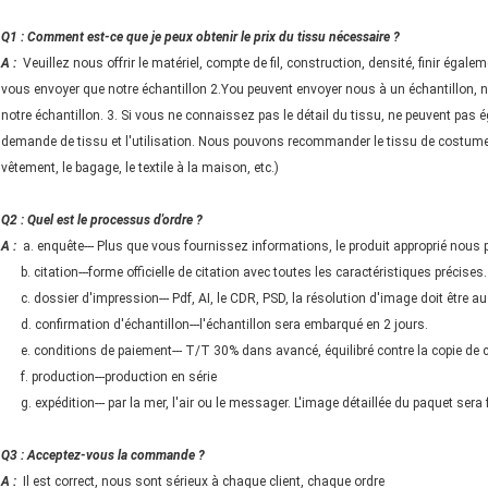
Q1 : Comment est-ce que je peux obtenir le prix du tissu nécessaire ?
A :
Veuillez nous offrir le matériel, compte de fil, construction, densité, finir égale
vous envoyer que notre échantillon 2.You peuvent envoyer nous à un échantillon, nou
notre échantillon. 3. Si vous ne connaissez pas le détail du tissu, ne peuvent pas é
demande de tissu et l'utilisation. Nous pouvons recommander le tissu de costume à
vêtement, le bagage, le textile à la maison, etc.)
Q2 : Quel est le processus d'ordre ?
A :
a. enquête--- Plus que vous fournissez informations, le produit approprié nous 
b. citation---forme officielle de citation avec toutes les caractéristiques précises.
c. dossier d'impression--- Pdf, AI, le CDR, PSD, la résolution d'image doit être au
d. confirmation d'échantillon---l'échantillon sera embarqué en 2 jours.
e. conditions de paiement--- T/T 30% dans avancé, équilibré contre la copie de
f. production---production en série
g. expédition--- par la mer, l'air ou le messager. L'image détaillée du paquet sera 
Q3 : Acceptez-vous la commande ?
A :
Il est correct, nous sont sérieux à chaque client, chaque ordre