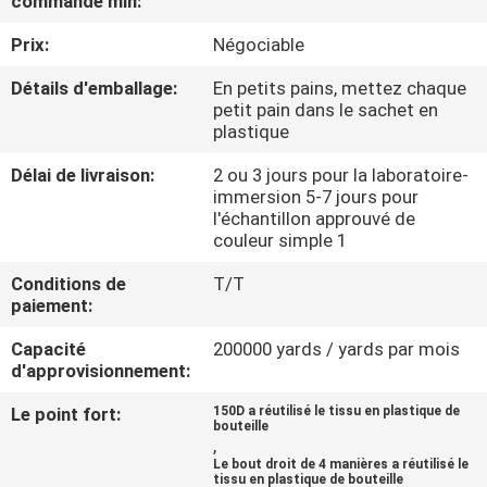
commande min:
Prix:
Négociable
CONTRÔLE
DE
Détails d'emballage:
En petits pains, mettez chaque
petit pain dans le sachet en
QUALITÉ
plastique
Délai de livraison:
2 ou 3 jours pour la laboratoire-
CONTACTEZ-
immersion 5-7 jours pour
l'échantillon approuvé de
NOUS
couleur simple 1
Conditions de
T/T
NOUVELLES
paiement:
Capacité
200000 yards / yards par mois
CAS
d'approvisionnement:
Le point fort:
150D a réutilisé le tissu en plastique de
bouteille
COMPANY
,
Le bout droit de 4 manières a réutilisé le
NEWS
tissu en plastique de bouteille