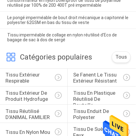
consommateur en nylon Downproof de tissu de polyamide
réutilisé par 100% de 20D 400T pré imperméable
Le pongé imperméable de bout droit mécanique a capitonné le
polyester 62GSM en bas du tissu de veste
Tissu imperméable de collage en nylon réutilisé d'Eco de
bagage de sac à dos de sergé
Catégories populaires
Tous
Tissu Extérieur 
Se Fanent Le Tissu 
Respirable
Extérieur Résistant
Tissu Extérieur De 
Tissu En Plastique 
Produit Hydrofuge
Réutilisé De 
Bouteille
Tissu Réutilisé 
Tissu Enduit De 
D'ANIMAL FAMILIER
Polyester
Tissu De Suède De 
Tissu En Nylon Mou
Faux