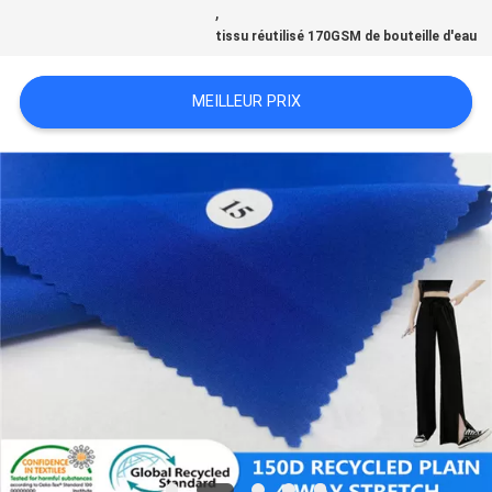
,
tissu réutilisé 170GSM de bouteille d'eau
PLAN
DU
MEILLEUR PRIX
SITE
PRIVACY
POLICY