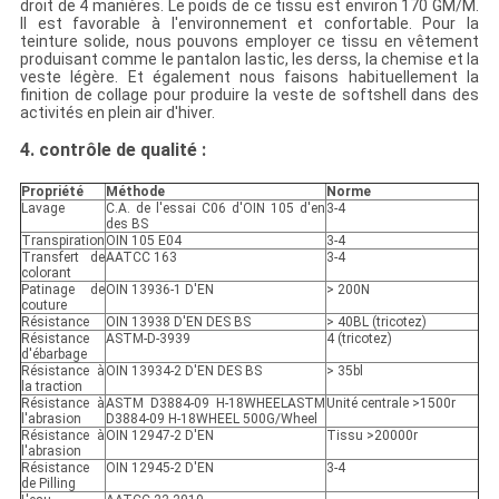
droit de 4 manières. Le poids de ce tissu est environ 170 GM/M.
Il est favorable à l'environnement et confortable. Pour la
teinture solide, nous pouvons employer ce tissu en vêtement
produisant comme le pantalon lastic, les derss, la chemise et la
veste légère. Et également nous faisons habituellement la
finition de collage pour produire la veste de softshell dans des
activités en plein air d'hiver.
4. contrôle de qualité :
Propriété
Méthode
Norme
Lavage
C.A. de l'essai C06 d'OIN 105 d'en
3-4
des BS
Transpiration
OIN 105 E04
3-4
Transfert de
AATCC 163
3-4
colorant
Patinage de
OIN 13936-1 D'EN
> 200N
couture
Résistance
OIN 13938 D'EN DES BS
> 40BL (tricotez)
Résistance
ASTM-D-3939
4 (tricotez)
d'ébarbage
Résistance à
OIN 13934-2 D'EN DES BS
> 35bl
la traction
Résistance à
ASTM D3884-09 H-18WHEELASTM
Unité centrale >1500r
l'abrasion
D3884-09 H-18WHEEL 500G/Wheel
Résistance à
OIN 12947-2 D'EN
Tissu >20000r
l'abrasion
Résistance
OIN 12945-2 D'EN
3-4
de Pilling