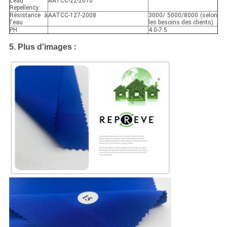
L'eau
AATCC-22-2010
Repellency
Résistance à
AATCC-127-2008
3000/ 5000/8000 (selon
l'eau
les besoins des clients)
PH
4.0-7.5
:
5. Plus d'images