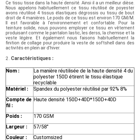
Ce tissu tisse dans la haute densité. Ainsi il a un meilleur dièse.
Nous appelons habituellement ce tissu réutilisé de poyester
avons réutilisé 4 tissus élastiques dégrossis ou tissu de bout
droit de 4 manières. Le poids de ce tissu est environ 170 GM/M.
Il est favorable à l'environnement et confortable. Pour la
teinture solide, nous pouvons employer ce tissu en vêtement
produisant comme le pantalon lastic, les derss, la chemise et la
veste légère. Et également nous faisons habituellement la
finition de collage pour produire la veste de softshell dans des
activités en plein air d'hiver.
Caractéristiques
:
2 .
Nom :
La manière réutilisée de la haute densité 4 du
polyester 150D étirent le tissu élastique
recyclable
Matériel :
Spandex du polyester réutilisé par 92% 8%
Compte de
Haute densité 150D+40D*150D+40D
fil :
Poids :
170 GSM
Largeur :
57/58"
Couleur :
Customsized