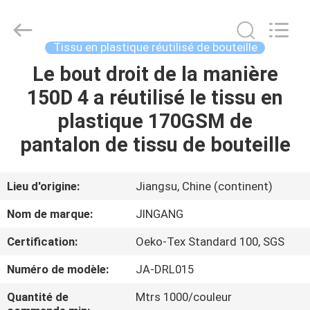
Suzhou
Jingang
Textile
Co.,Ltd.
All
Tissu en plastique réutilisé de bouteille
Rights
Reserved.
Le bout droit de la manière
MAISON
150D 4 a réutilisé le tissu en
PRODUITS
plastique 170GSM de
pantalon de tissu de bouteille
AU
SUJET
Lieu d'origine:
Jiangsu, Chine (continent)
DE
Nom de marque:
JINGANG
NOUS
Certification:
Oeko-Tex Standard 100, SGS
Numéro de modèle:
JA-DRL015
VISITE
D'USINE
Quantité de
Mtrs 1000/couleur