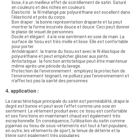
lisse, il a un meilleur effet de scintillement de satin. Saturé
en couleurs et des riches en couleurs.
Élasticité : le fil mélangé par polyuréthane est excellent dans
l'élasticité et près du corps.
Bon draper : la bonne représentation drapante et lui peut
montrer la forme incurvée douce et douce. Ceci peut donner
le plaisir de visuel de personnes.
Docile et élégant : il a le vrai sentiment en soie de main. La
surface de tissu est très molle et lisse. Elle est confortable
pour porter.
Antidérapant : la trame du tissu est avec le fil élastique de
polyuréthane et peut empêcher glisser aux joints.
Antistatique : la fonction antistatique peut être maintenue
même après une période du lavage.
Protection de l'environnement : employez la protection de
l'environnement teignant, ne polluez pas l'environnement et
n'affectez pas la santé des personnes.
4. application :
La caractéristique principale du satin est perméabilité, drape le
degré est bonne et peut avoir l'effet comme une soie en
sentiment. Le vêtement produit avec ce tissu est confortable
et ses fonctions en maintenant chaud est également très
exceptionnelle. En conséquence, l'utilisation du satin comme
pyjamas ou tissu de sous-vêtements est tout à fait populaire,
en outre, les vêtements de sport, la tenue de détente et la
literie sont également très populaires.