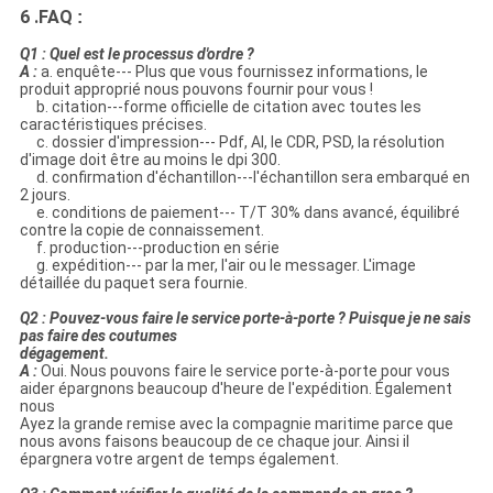
6 .FAQ
:
Q1 : Quel est le processus d'ordre ?
A :
a. enquête--- Plus que vous fournissez informations, le
produit approprié nous pouvons fournir pour vous !
b. citation---forme officielle de citation avec toutes les
caractéristiques précises.
c. dossier d'impression--- Pdf, AI, le CDR, PSD, la résolution
d'image doit être au moins le dpi 300.
d. confirmation d'échantillon---l'échantillon sera embarqué en
2 jours.
e. conditions de paiement--- T/T 30% dans avancé, équilibré
contre la copie de connaissement.
f. production---production en série
g. expédition--- par la mer, l'air ou le messager. L'image
détaillée du paquet sera fournie.
Q2 : Pouvez-vous faire le service porte-à-porte ? Puisque je ne sais
pas faire des coutumes
dégagement.
A :
Oui. Nous pouvons faire le service porte-à-porte pour vous
aider épargnons beaucoup d'heure de l'expédition. Également
nous
Ayez la grande remise avec la compagnie maritime parce que
nous avons faisons beaucoup de ce chaque jour. Ainsi il
épargnera votre argent de temps également.