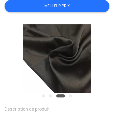
MEILLEUR PRIX
PLAN
DU
SITE
PRIVACY
POLICY
Description de produit