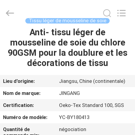
Suzhou
Jingang
Textile
Co.,Ltd.
All
Tissu léger de mousseline de soie
Rights
Reserved.
Anti- tissu léger de
MAISON
mousseline de soie du chlore
PRODUITS
90GSM pour la doublure et les
décorations de tissu
AU
SUJET
Lieu d'origine:
Jiangsu, Chine (continentale)
DE
Nom de marque:
JINGANG
NOUS
Certification:
Oeko-Tex Standard 100, SGS
Numéro de modèle:
YC-BY180413
VISITE
D'USINE
Quantité de
négociation