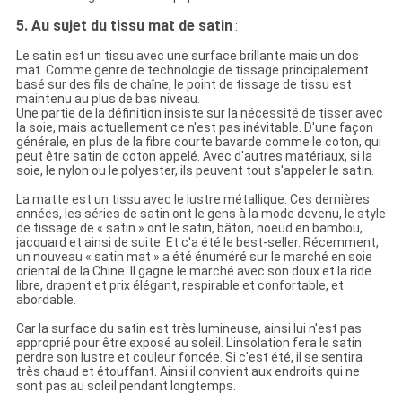
5. Au sujet du tissu mat de satin
:
Le satin est un tissu avec une surface brillante mais un dos
mat. Comme genre de technologie de tissage principalement
basé sur des fils de chaîne, le point de tissage de tissu est
maintenu au plus de bas niveau.
Une partie de la définition insiste sur la nécessité de tisser avec
la soie, mais actuellement ce n'est pas inévitable. D'une façon
générale, en plus de la fibre courte bavarde comme le coton, qui
peut être satin de coton appelé. Avec d'autres matériaux, si la
soie, le nylon ou le polyester, ils peuvent tout s'appeler le satin.
La matte est un tissu avec le lustre métallique. Ces dernières
années, les séries de satin ont le gens à la mode devenu, le style
de tissage de « satin » ont le satin, bâton, noeud en bambou,
jacquard et ainsi de suite. Et c'a été le best-seller. Récemment,
un nouveau « satin mat » a été énuméré sur le marché en soie
oriental de la Chine. Il gagne le marché avec son doux et la ride
libre, drapent et prix élégant, respirable et confortable, et
abordable.
Car la surface du satin est très lumineuse, ainsi lui n'est pas
approprié pour être exposé au soleil. L'insolation fera le satin
perdre son lustre et couleur foncée. Si c'est été, il se sentira
très chaud et étouffant. Ainsi il convient aux endroits qui ne
sont pas au soleil pendant longtemps.