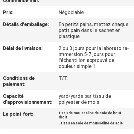
commande min:
Prix:
Négociable
CONTRÔLE
DE
Détails d'emballage:
En petits pains, mettez chaque
petit pain dans le sachet en
QUALITÉ
plastique
Délai de livraison:
2 ou 3 jours pour la laboratoire-
CONTACTEZ-
immersion 5-7 jours pour
l'échantillon approuvé de
NOUS
couleur simple 1
Conditions de
T/T.
NOUVELLES
paiement:
Capacité
yard/yards par tissu de
CAS
d'approvisionnement:
polyester de mois
Le point fort:
tissu de mousseline de soie de bout
droit
COMPANY
,
tissu en soie de mousseline de soie
NEWS