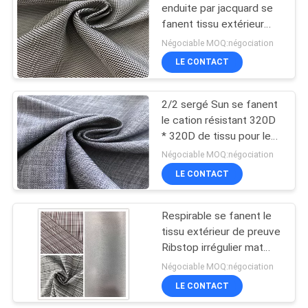
enduite par jacquard se
fanent tissu extérieur
résistant pour le manteau
Négociable MOQ:négociation
ou la veste d'hiver
LE CONTACT
2/2 sergé Sun se fanent
le cation résistant 320D
* 320D de tissu pour le
vêtement de loisirs
Négociable MOQ:négociation
LE CONTACT
Respirable se fanent le
tissu extérieur de preuve
Ribstop irrégulier mat
pour le coton - veste
Négociable MOQ:négociation
capitonnée
LE CONTACT