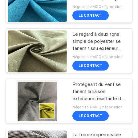
du vent se fanent tissu
Négociable MOQ:négociation
résistant
PLAN
LE CONTACT
DU
Le regard à deux tons
SITE
simple de polyester se
fanent tissu extérieur
résistant pour la veste
PRIVACY
Négociable MOQ:négociation
LE CONTACT
POLICY
Protégeant du vent se
fanent la liaison
extérieure résistante de
cation de sergé du tissu
Négociable MOQ:négociation
3/1 pour l'usage d'hiver
LE CONTACT
La forme imperméable