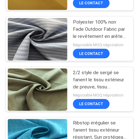
revêtement d'arête de
LE CONTACT
hareng
CONTRÔLE
Polyester 100% non
DE
Fade Outdoor Fabric par
QUALITÉ
le revêtement en arête
de poisson de ratière de
Négociable MOQ:négociation
yard résistant à l'usure
CONTACTEZ-
LE CONTACT
NOUS
2/2 style de sergé se
fanent le tissu extérieur
NOUVELLES
de preuve, tissu
respirable mou pour des
Négociable MOQ:négociation
tissus de sports
CAS
LE CONTACT
Ribstop irrégulier se
COMPANY
fanent tissu extérieur
NEWS
résistant, Sun protégeant