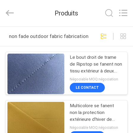
Suzhou
Jingang
Textile
Produits
Co.,Ltd.
All
Rights
Reserved.
MAISON
non fade outdoor fabric fabrication en ligne
PRODUITS
Le bout droit de trame
de Ripstop se fanent non
AU
tissu extérieur à deux
SUJET
tons recherchent l'usage
Négociable MOQ:négociation
de ski
DE
LE CONTACT
NOUS
Multicolore se fanent
non la protection
VISITE
extérieure d'hiver de
tissu avec des lignes
D'USINE
Négociable MOQ:négociation